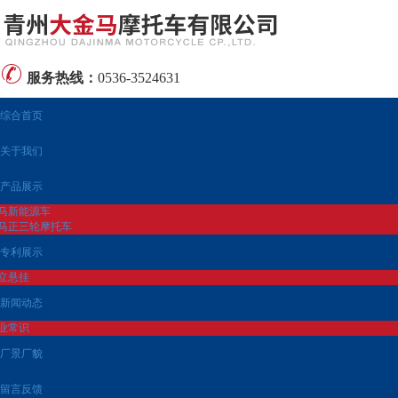
服务热线：
0536-3524631
综合首页
关于我们
产品展示
马新能源车
马正三轮摩托车
专利展示
立悬挂
新闻动态
业常识
厂景厂貌
留言反馈