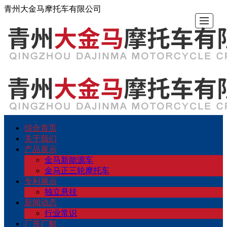
青州大金马摩托车有限公司
综合首页
综
关
产
专
新
厂
留
联
关于我们
产品展示
合
于
品
利
闻
景
言
系
金马新能源车
金马正三轮摩托车
专利展示
首
我
展
展
动
厂
反
我
独立悬挂
新闻动态
页
们
示
示
态
貌
馈
们
行业常识
厂景厂貌