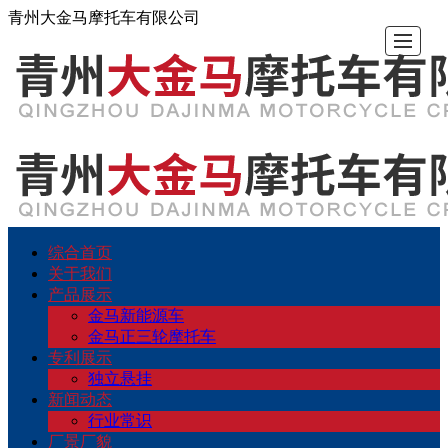
青州大金马摩托车有限公司
综合首页
综
关
产
专
新
厂
留
联
关于我们
产品展示
合
于
品
利
闻
景
言
系
金马新能源车
金马正三轮摩托车
专利展示
首
我
展
展
动
厂
反
我
独立悬挂
新闻动态
页
们
示
示
态
貌
馈
们
行业常识
厂景厂貌