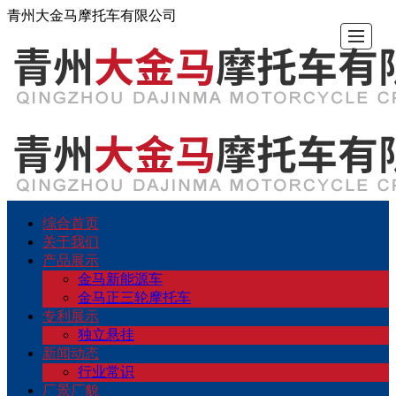
青州大金马摩托车有限公司
综合首页
综
关
产
专
新
厂
留
联
关于我们
产品展示
合
于
品
利
闻
景
言
系
金马新能源车
金马正三轮摩托车
专利展示
首
我
展
展
动
厂
反
我
独立悬挂
新闻动态
页
们
示
示
态
貌
馈
们
行业常识
厂景厂貌